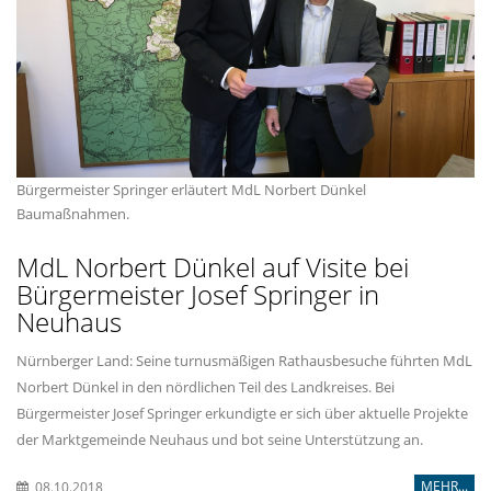
Bürgermeister Springer erläutert MdL Norbert Dünkel
Baumaßnahmen.
MdL Norbert Dünkel auf Visite bei
Bürgermeister Josef Springer in
Neuhaus
Nürnberger Land: Seine turnusmäßigen Rathausbesuche führten MdL
Norbert Dünkel in den nördlichen Teil des Landkreises. Bei
Bürgermeister Josef Springer erkundigte er sich über aktuelle Projekte
der Marktgemeinde Neuhaus und bot seine Unterstützung an.
MEHR...
08.10.2018