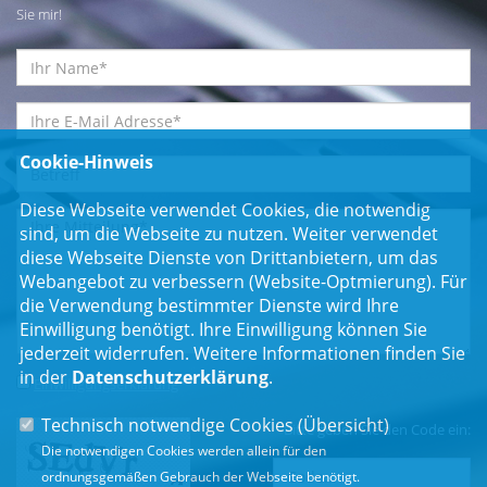
Sie mir!
Cookie-Hinweis
Diese Webseite verwendet Cookies, die notwendig
sind, um die Webseite zu nutzen. Weiter verwendet
diese Webseite Dienste von Drittanbietern, um das
Webangebot zu verbessern (Website-Optmierung). Für
die Verwendung bestimmter Dienste wird Ihre
Einwilligung benötigt. Ihre Einwilligung können Sie
jederzeit widerrufen. Weitere Informationen finden Sie
in der
Datenschutzerklärung
.
Einwilligungserklärung
*
Technisch notwendige Cookies (
Übersicht
)
Bitte geben Sie den Code ein:
Die notwendigen Cookies werden allein für den
ordnungsgemäßen Gebrauch der Webseite benötigt.