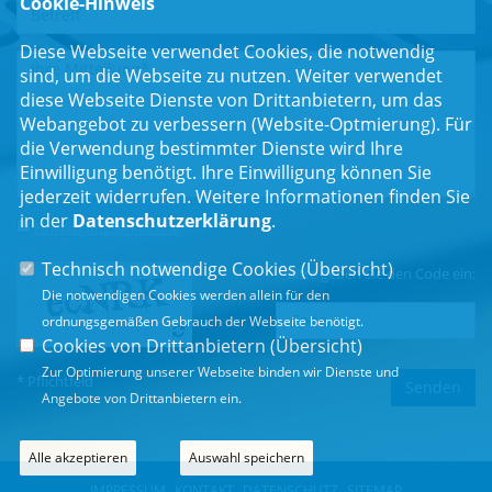
Cookie-Hinweis
Diese Webseite verwendet Cookies, die notwendig
sind, um die Webseite zu nutzen. Weiter verwendet
diese Webseite Dienste von Drittanbietern, um das
Webangebot zu verbessern (Website-Optmierung). Für
die Verwendung bestimmter Dienste wird Ihre
Einwilligung benötigt. Ihre Einwilligung können Sie
jederzeit widerrufen. Weitere Informationen finden Sie
in der
Datenschutzerklärung
.
Einwilligungserklärung
*
Technisch notwendige Cookies (
Übersicht
)
Bitte geben Sie den Code ein:
Die notwendigen Cookies werden allein für den
ordnungsgemäßen Gebrauch der Webseite benötigt.
Cookies von Drittanbietern (
Übersicht
)
Zur Optimierung unserer Webseite binden wir Dienste und
* Pflichtfeld
Angebote von Drittanbietern ein.
Alle akzeptieren
Auswahl speichern
IMPRESSUM
KONTAKT
DATENSCHUTZ
SITEMAP