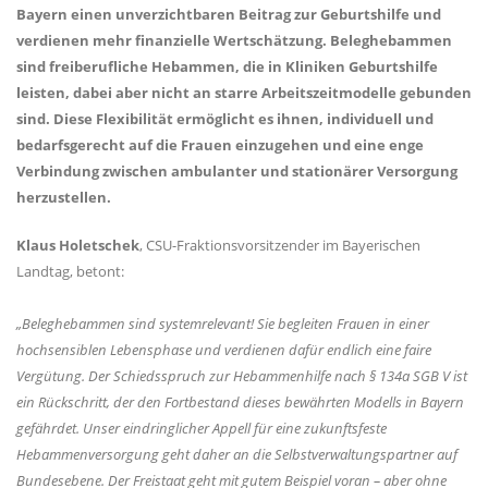
Bayern einen unverzichtbaren Beitrag zur Geburtshilfe und
verdienen mehr finanzielle Wertschätzung. Beleghebammen
sind freiberufliche Hebammen, die in Kliniken Geburtshilfe
leisten, dabei aber nicht an starre Arbeitszeitmodelle gebunden
sind. Diese Flexibilität ermöglicht es ihnen, individuell und
bedarfsgerecht auf die Frauen einzugehen und eine enge
Verbindung zwischen ambulanter und stationärer Versorgung
herzustellen.
Klaus Holetschek
, CSU-Fraktionsvorsitzender im Bayerischen
Landtag, betont:
Beleghebammen sind systemrelevant! Sie begleiten Frauen in einer
hochsensiblen Lebensphase und verdienen dafür endlich eine faire
Vergütung. Der Schiedsspruch zur Hebammenhilfe nach § 134a SGB V ist
ein Rückschritt, der den Fortbestand dieses bewährten Modells in Bayern
gefährdet. Unser eindringlicher Appell für eine zukunftsfeste
Hebammenversorgung geht daher an die Selbstverwaltungspartner auf
Bundesebene. Der Freistaat geht mit gutem Beispiel voran – aber ohne